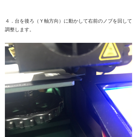
４．台を後ろ（Ｙ軸方向）に動かして右前のノブを回して
調整します。