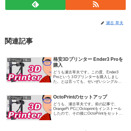
瀬古 草夫
関連記事
格安3Dプリンター Ender3 Proを
3Dプリンタで遊ぶ
購入
どうも瀬古草夫です。この度、Ender3
Proという３Dプリンターを購入しまし
た。とは言っても、せいぜいシングルボ
ードコンピューターのケースくらいしか
作りたいものもないのですが・・・。購
入にあたっては、Aliexpressで製造元が直
OctoPrintのセットアップ
3Dプリンタで遊ぶ
接販...
どうも、瀬古草夫です。前の記事で、
OrangePi PCにOctoprintをインストール
したので、その後にOctoPrintをセットア
ップした時の備忘録です。OctoPrintのセ
ットアップブラウザ上から、OctoPrintに
アクセス（例...