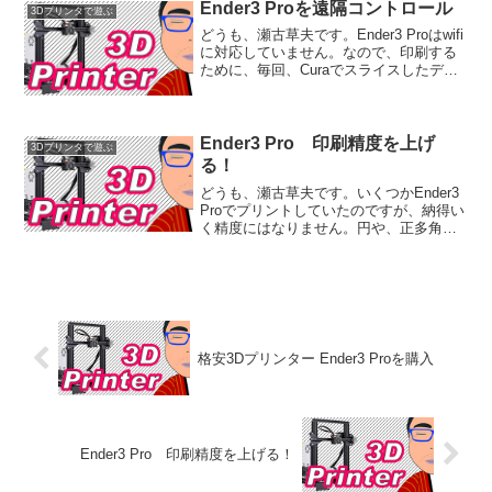
Ender3 Proを遠隔コントロール
3Dプリンタで遊ぶ
どうも、瀬古草夫です。Ender3 Proはwifi
に対応していません。なので、印刷する
ために、毎回、Curaでスライスしたデー
タをMicroSDにコピーして、Ender3 Pro
に入れ替えなければなりません。その作
業が「面倒くさっ！」なん...
Ender3 Pro 印刷精度を上げ
3Dプリンタで遊ぶ
る！
どうも、瀬古草夫です。いくつかEnder3
Proでプリントしていたのですが、納得い
く精度にはなりません。円や、正多角形
を印刷してみるとよ～くわかるのです
が、少しいびつな形になるのです。所
詮、格安プリンタなのでこんなものなの
か？とも思いまし...
格安3Dプリンター Ender3 Proを購入
Ender3 Pro 印刷精度を上げる！