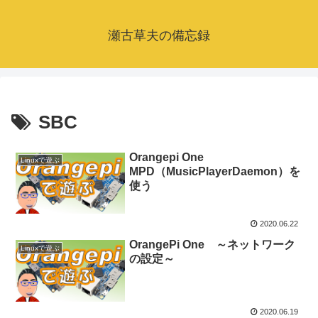
瀬古草夫の備忘録
SBC
Orangepi One
Linuxで遊ぶ
MPD（MusicPlayerDaemon）を
使う
2020.06.22
OrangePi One ～ネットワーク
Linuxで遊ぶ
の設定～
2020.06.19