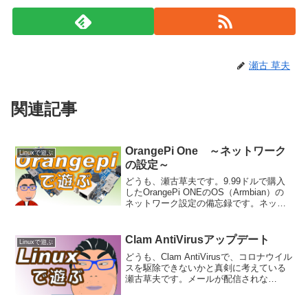
瀬古 草夫
関連記事
OrangePi One ～ネットワーク
Linuxで遊ぶ
の設定～
どうも、瀬古草夫です。9.99ドルで購入
したOrangePi ONEのOS（Armbian）の
ネットワーク設定の備忘録です。ネット
ワークの設定ネットワークは
NetworkManagerで管理されていますの
で、まずは、サービスが稼働している
Clam AntiVirusアップデート
Linuxで遊ぶ
か...
どうも、Clam AntiVirusで、コロナウイル
スを駆除できないかと真剣に考えている
瀬古草夫です。メールが配信されな
い！！~１~メールが配信されない！！~
２~で、メールが配信できない原因を探っ