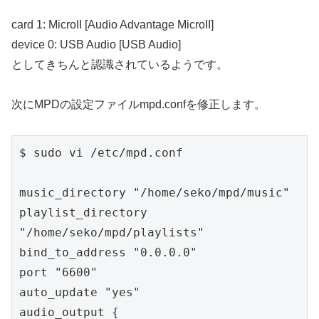
card 1: MicroII [Audio Advantage MicroII]
device 0: USB Audio [USB Audio]
としてきちんと認識されているようです。
次にMPDの設定ファイルmpd.confを修正します。
$ sudo vi /etc/mpd.conf

music_directory "/home/seko/mpd/music"

playlist_directory 
"/home/seko/mpd/playlists"

bind_to_address "0.0.0.0"

port "6600"

auto_update "yes"

audio_output {
