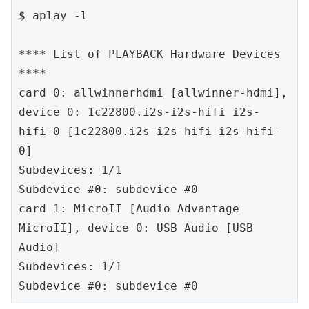
$ aplay -l

**** List of PLAYBACK Hardware Devices 
****

card 0: allwinnerhdmi [allwinner-hdmi], 
device 0: 1c22800.i2s-i2s-hifi i2s-
hifi-0 [1c22800.i2s-i2s-hifi i2s-hifi-
0]

Subdevices: 1/1

Subdevice #0: subdevice #0

card 1: MicroII [Audio Advantage 
MicroII], device 0: USB Audio [USB 
Audio]

Subdevices: 1/1

Subdevice #0: subdevice #0