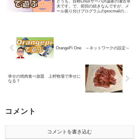
どうも、自称Linuxサーバ評論家の瀬古草
夫です。で、前回の続きなんですが、メ
ール振り分けプログラムのprocmailの設
定ファイルprocmailrcを見てみます。ちな
みに、この設定ファイルの :0 から始まる
部分は、レシピと呼ばれている...
OrangePi One ～ネットワークの設定～
幸せの焼肉食べ放題 上村牧場で幸せに
なる？
コメント
コメントを書き込む