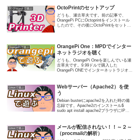
ておりましたが、その際、 ついでにClam
...
OctoPrintのセットアップ
3Dプリンタで遊ぶ
どうも、瀬古草夫です。前の記事で、
OrangePi PCにOctoprintをインストール
したので、その後にOctoPrintをセットア
ップした時の備忘録です。OctoPrintのセ
ットアップブラウザ上から、OctoPrintに
アクセス（例...
OrangePi One：MPDでインター
OrangePiで遊ぶ
ネットラジオを聴く
どうも、OrangePi Oneを楽しんでいる瀬
古草夫です。9.99ドルで購入した
OrangePi ONEでインターネットラジオを
聴いた時の備忘録です。MPDでインター
ネットラジオを聴く瀬古は普段ラジオを
聞かないのですが、MPDをインストー...
Webサーバー（Apache2）を使
Linuxで遊ぶ
う
Debian busterにapache2を入れた時の備
忘録です。Apache2のインストール$
sudo apt install apache2ブラウザにIPア
ドレスを入れるとデフォルトページが開
きます。ユーザーディレクトリの使
用/hom...
メールが配信されない！！～２～
Linuxで遊ぶ
（procmailの解析）